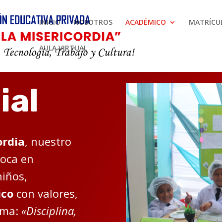
INICIO
NOSOTROS
ACADÉMICO
MATRÍCUL
AULA VIRTUAL
ial
ordia
, nuestro
foca en
niños,
ico
con valores,
ema:
«Disciplina,