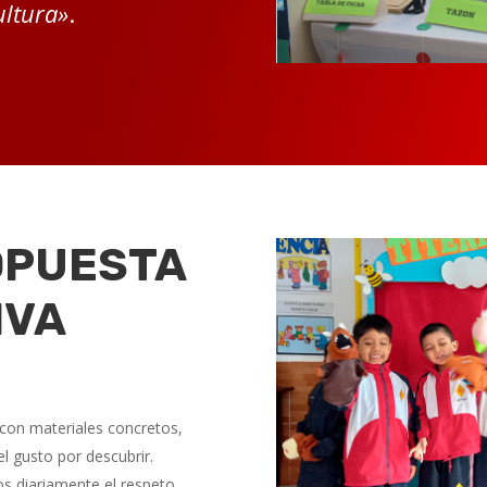
ultura»
.
OPUESTA
IVA
s con materiales concretos,
el gusto por descubrir.
s diariamente el respeto,